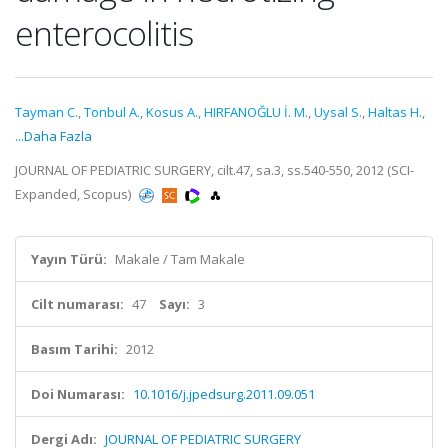
enterocolitis
Tayman C.
,
Tonbul A.
,
Kosus A.
,
HIRFANOĞLU İ. M.
,
Uysal S.
,
Haltas H.
,
...Daha Fazla
JOURNAL OF PEDIATRIC SURGERY, cilt.47, sa.3, ss.540-550, 2012 (SCI-
Expanded, Scopus)
Yayın Türü:
Makale / Tam Makale
Cilt numarası:
47
Sayı:
3
Basım Tarihi:
2012
Doi Numarası:
10.1016/j.jpedsurg.2011.09.051
Dergi Adı:
JOURNAL OF PEDIATRIC SURGERY