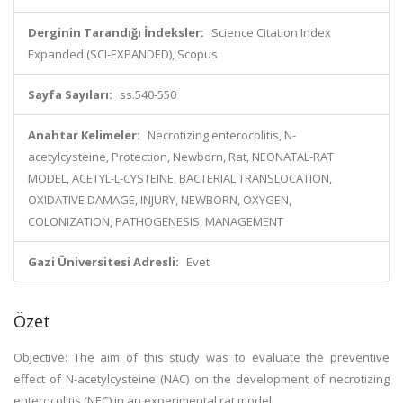
Derginin Tarandığı İndeksler:
Science Citation Index
Expanded (SCI-EXPANDED), Scopus
Sayfa Sayıları:
ss.540-550
Anahtar Kelimeler:
Necrotizing enterocolitis, N-
acetylcysteine, Protection, Newborn, Rat, NEONATAL-RAT
MODEL, ACETYL-L-CYSTEINE, BACTERIAL TRANSLOCATION,
OXIDATIVE DAMAGE, INJURY, NEWBORN, OXYGEN,
COLONIZATION, PATHOGENESIS, MANAGEMENT
Gazi Üniversitesi Adresli:
Evet
Özet
Objective: The aim of this study was to evaluate the preventive
effect of N-acetylcysteine (NAC) on the development of necrotizing
enterocolitis (NEC) in an experimental rat model.