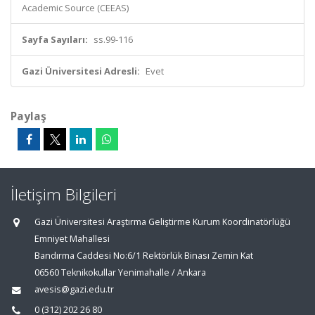
Academic Source (CEEAS)
Sayfa Sayıları:
ss.99-116
Gazi Üniversitesi Adresli:
Evet
Paylaş
İletişim Bilgileri
Gazi Üniversitesi Araştırma Geliştirme Kurum Koordinatörlüğü
Emniyet Mahallesi
Bandırma Caddesi No:6/1 Rektörlük Binası Zemin Kat
06560 Teknikokullar Yenimahalle / Ankara
avesis@gazi.edu.tr
0 (312) 202 26 80