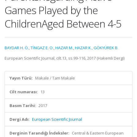
Games Played by the
ChildrenAged Between 4-5
BAYDAR H. Ö.
,
TİNGAZ E. O.
,
HAZAR M.
,
HAZAR K.
,
GÖKYÜREK B.
European Scientific Journal, cilt.13, ss.99-116, 2017 (Hakemli Dergi)
Yayın Türü:
Makale / Tam Makale
Cilt numarası:
13
Basım Tarihi:
2017
Dergi Adı:
European Scientific Journal
Derginin Tarandığı İndeksler:
Central & Eastern European