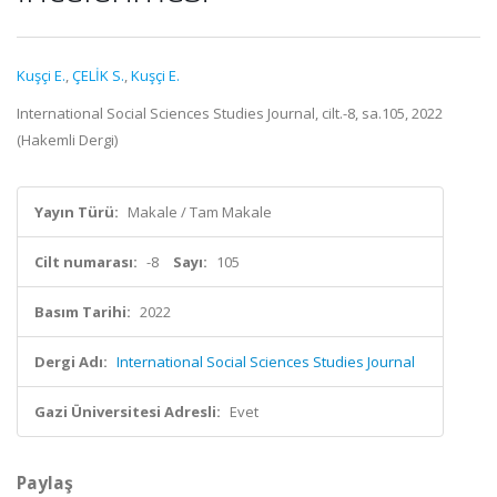
Kuşçi E.
,
ÇELİK S.
,
Kuşçi E.
International Social Sciences Studies Journal, cilt.-8, sa.105, 2022
(Hakemli Dergi)
Yayın Türü:
Makale / Tam Makale
Cilt numarası:
-8
Sayı:
105
Basım Tarihi:
2022
Dergi Adı:
International Social Sciences Studies Journal
Gazi Üniversitesi Adresli:
Evet
Paylaş