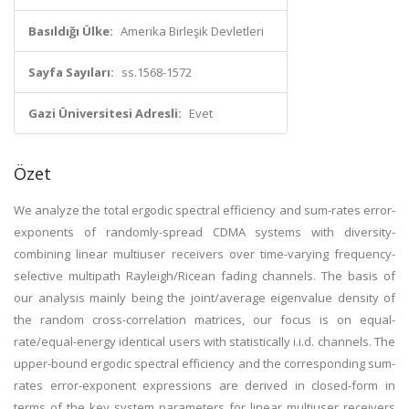
Basıldığı Ülke:
Amerika Birleşik Devletleri
Sayfa Sayıları:
ss.1568-1572
Gazi Üniversitesi Adresli:
Evet
Özet
We analyze the total ergodic spectral efficiency and sum-rates error-
exponents of randomly-spread CDMA systems with diversity-
combining linear multiuser receivers over time-varying frequency-
selective multipath Rayleigh/Ricean fading channels. The basis of
our analysis mainly being the joint/average eigenvalue density of
the random cross-correlation matrices, our focus is on equal-
rate/equal-energy identical users with statistically i.i.d. channels. The
upper-bound ergodic spectral efficiency and the corresponding sum-
rates error-exponent expressions are derived in closed-form in
terms of the key system parameters for linear multiuser receivers