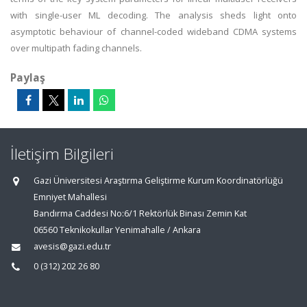
with single-user ML decoding. The analysis sheds light onto
asymptotic behaviour of channel-coded wideband CDMA systems
over multipath fading channels.
Paylaş
İletişim Bilgileri
Gazi Üniversitesi Araştırma Geliştirme Kurum Koordinatörlüğü
Emniyet Mahallesi
Bandırma Caddesi No:6/1 Rektörlük Binası Zemin Kat
06560 Teknikokullar Yenimahalle / Ankara
avesis@gazi.edu.tr
0 (312) 202 26 80