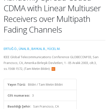
CDMA with Linear Multiuser
Receivers over Multipath
Fading Channels
ERTUĞ Ö.
,
ÜNAL B.
,
BAYKAL B.
,
YÜCEL M.
IEEE Global Telecommunications Conference GLOBECOM'03, San
Francisco, CA, Amerika Birleşik Devletleri, 1 - 05 Aralık 2003, cilt.3,
ss.1568-1572, (Tam Metin Bildiri)
Yayın Türü:
Bildiri / Tam Metin Bildiri
Cilt numarası:
3
Basıldığı Şehir:
San Francisco, CA