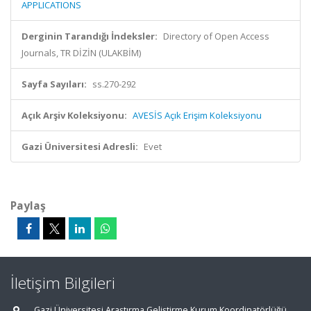
APPLICATIONS
Derginin Tarandığı İndeksler:
Directory of Open Access
Journals, TR DİZİN (ULAKBİM)
Sayfa Sayıları:
ss.270-292
Açık Arşiv Koleksiyonu:
AVESİS Açık Erişim Koleksiyonu
Gazi Üniversitesi Adresli:
Evet
Paylaş
İletişim Bilgileri
Gazi Üniversitesi Araştırma Geliştirme Kurum Koordinatörlüğü