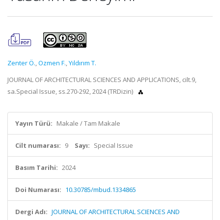
Zenter Ö.
,
Ozmen F.
,
Yıldırım T.
JOURNAL OF ARCHITECTURAL SCIENCES AND APPLICATIONS, cilt.9,
sa.Special Issue, ss.270-292, 2024 (TRDizin)
Yayın Türü:
Makale / Tam Makale
Cilt numarası:
9
Sayı:
Special Issue
Basım Tarihi:
2024
Doi Numarası:
10.30785/mbud.1334865
Dergi Adı:
JOURNAL OF ARCHITECTURAL SCIENCES AND