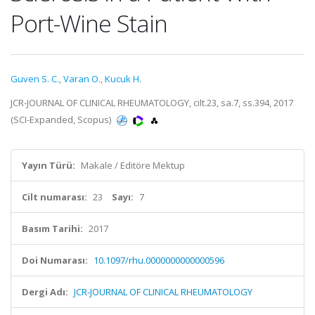
Port-Wine Stain
Guven S. C.
,
Varan O.
,
Kucuk H.
JCR-JOURNAL OF CLINICAL RHEUMATOLOGY, cilt.23, sa.7, ss.394, 2017
(SCI-Expanded, Scopus)
Yayın Türü:
Makale / Editöre Mektup
Cilt numarası:
23
Sayı:
7
Basım Tarihi:
2017
Doi Numarası:
10.1097/rhu.0000000000000596
Dergi Adı:
JCR-JOURNAL OF CLINICAL RHEUMATOLOGY