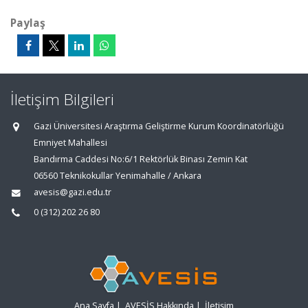
Paylaş
İletişim Bilgileri
Gazi Üniversitesi Araştırma Geliştirme Kurum Koordinatörlüğü
Emniyet Mahallesi
Bandırma Caddesi No:6/1 Rektörlük Binası Zemin Kat
06560 Teknikokullar Yenimahalle / Ankara
avesis@gazi.edu.tr
0 (312) 202 26 80
Ana Sayfa
|
AVESİS Hakkında
|
İletişim