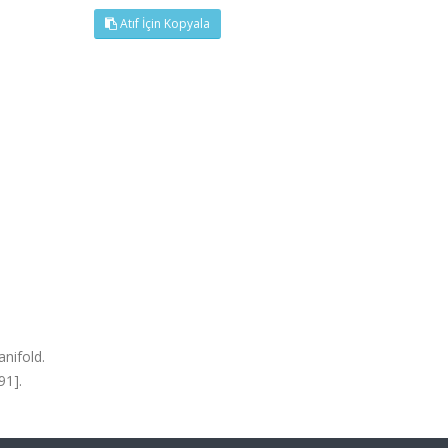
Atıf İçin Kopyala
anifold.
91].