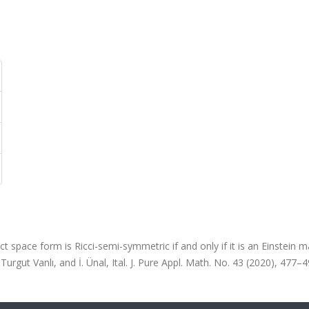
t space form is Ricci-semi-symmetric if and only if it is an Einstein m
gut Vanlı, and İ. Ünal, Ital. J. Pure Appl. Math. No. 43 (2020), 477–4