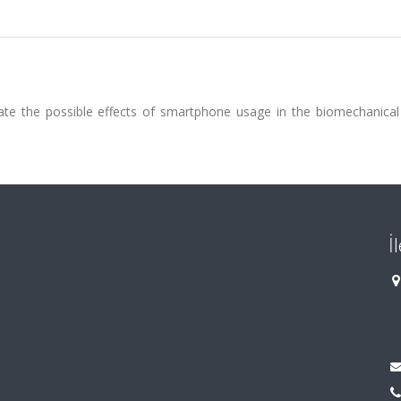
ate the possible effects of smartphone usage in the biomechanical
İ