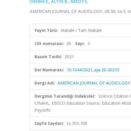
ORHAN E.
,
ALTIN B.
,
AKSOY S.
AMERICAN JOURNAL OF AUDIOLOGY, cilt.30, sa.3, ss
Yayın Türü:
Makale / Tam Makale
Cilt numarası:
30
Sayı:
3
Basım Tarihi:
2021
Doi Numarası:
10.1044/2021_aja-20-00210
Dergi Adı:
AMERICAN JOURNAL OF AUDIOLOGY
Derginin Tarandığı İndeksler:
Science Citation
CINAHL, EBSCO Education Source, Education Abstr
Psycinfo
Sayfa Sayıları:
ss.703-708