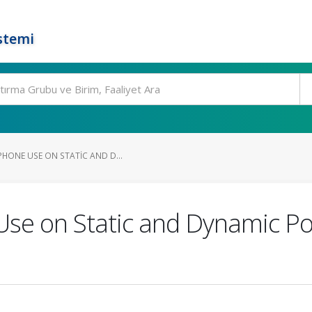
stemi
PHONE USE ON STATIC AND D...
Use on Static and Dynamic Po