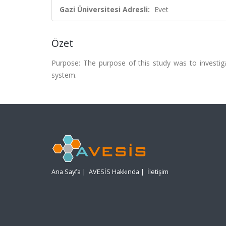
Gazi Üniversitesi Adresli:
Evet
Özet
Purpose: The purpose of this study was to investig
system.
Ana Sayfa
|
AVESİS Hakkında
|
İletişim