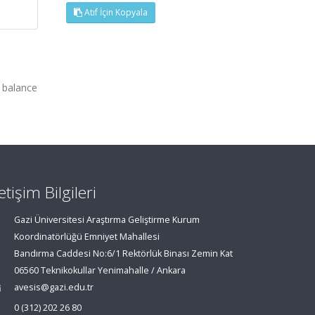
Atıf İçin Kopyala
 balance
letişim Bilgileri
Gazi Üniversitesi Araştırma Geliştirme Kurum
Koordinatörlüğü Emniyet Mahallesi
Bandırma Caddesi No:6/1 Rektörlük Binası Zemin Kat
06560 Teknikokullar Yenimahalle / Ankara
avesis@gazi.edu.tr
0 (312) 202 26 80