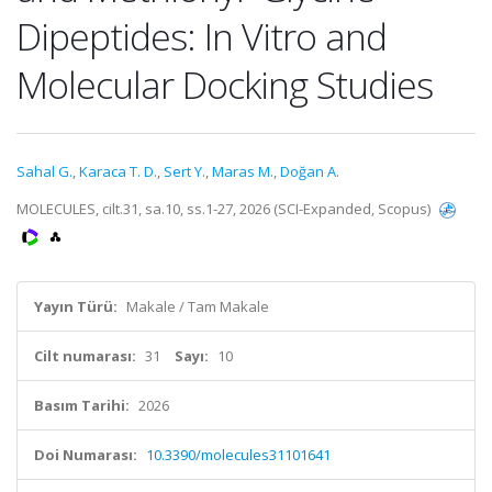
Dipeptides: In Vitro and
Molecular Docking Studies
Sahal G.
,
Karaca T. D.
,
Sert Y.
,
Maras M.
,
Doğan A.
MOLECULES, cilt.31, sa.10, ss.1-27, 2026 (SCI-Expanded, Scopus)
Yayın Türü:
Makale / Tam Makale
Cilt numarası:
31
Sayı:
10
Basım Tarihi:
2026
Doi Numarası:
10.3390/molecules31101641