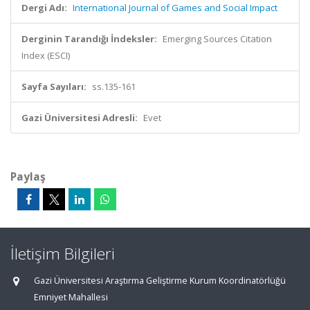
Dergi Adı:
International Journal of Games and Social Impact
Derginin Tarandığı İndeksler:
Emerging Sources Citation
Index (ESCI)
Sayfa Sayıları:
ss.135-161
Gazi Üniversitesi Adresli:
Evet
Paylaş
İletişim Bilgileri
Gazi Üniversitesi Araştırma Geliştirme Kurum Koordinatörlüğü
Emniyet Mahallesi