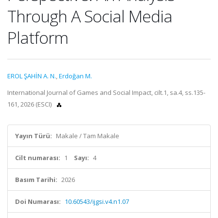
Through A Social Media
Platform
EROL ŞAHİN A. N.
,
Erdoğan M.
International Journal of Games and Social Impact, cilt.1, sa.4, ss.135-
161, 2026 (ESCI)
Yayın Türü:
Makale / Tam Makale
Cilt numarası:
1
Sayı:
4
Basım Tarihi:
2026
Doi Numarası:
10.60543/ijgsi.v4.n1.07