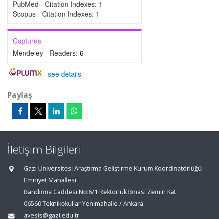
PubMed - Citation Indexes:
1
Scopus - Citation Indexes:
1
Captures
Mendeley - Readers:
6
-
see details
Paylaş
İletişim Bilgileri
Gazi Üniversitesi Araştırma Geliştirme Kurum Koordinatörlüğü
Emniyet Mahallesi
Bandırma Caddesi No:6/1 Rektörlük Binası Zemin Kat
06560 Teknikokullar Yenimahalle / Ankara
avesis@gazi.edu.tr