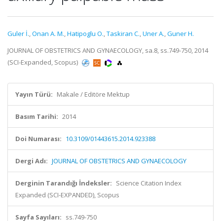
Guler İ.
,
Onan A. M.
,
Hatipoglu O.
,
Taskiran C.
,
Uner A.
,
Guner H.
JOURNAL OF OBSTETRICS AND GYNAECOLOGY, sa.8, ss.749-750, 2014
(SCI-Expanded, Scopus)
Yayın Türü:
Makale / Editöre Mektup
Basım Tarihi:
2014
Doi Numarası:
10.3109/01443615.2014.923388
Dergi Adı:
JOURNAL OF OBSTETRICS AND GYNAECOLOGY
Derginin Tarandığı İndeksler:
Science Citation Index
Expanded (SCI-EXPANDED), Scopus
Sayfa Sayıları:
ss.749-750