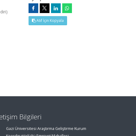
iri)
Atıf İçin Kopyala
letişim Bilgileri
Gazi Üniversitesi Araştırma Geliştirme Kurum
Koordinatörlüğü Emniyet Mahallesi