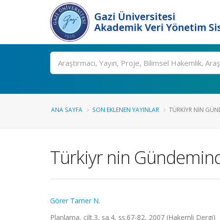
Gazi Üniversitesi
Akademik Veri Yönetim Si
Ara
ANA SAYFA
SON EKLENEN YAYINLAR
TÜRKIYR NIN GÜN
Türkiyr nin Gündemind
Görer Tamer N.
Planlama, cilt.3, sa.4, ss.67-82, 2007 (Hakemli Dergi)