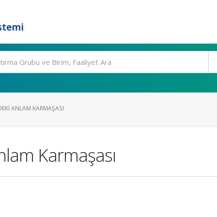
stemi
EKI ANLAM KARMAŞASI
nlam Karmaşası