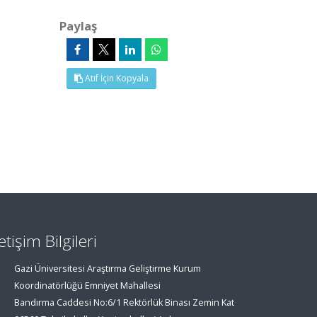
Paylaş
Atıf İçin Kopyala
letişim Bilgileri
Gazi Üniversitesi Araştırma Geliştirme Kurum
Koordinatörlüğü Emniyet Mahallesi
Bandırma Caddesi No:6/1 Rektörlük Binası Zemin Kat