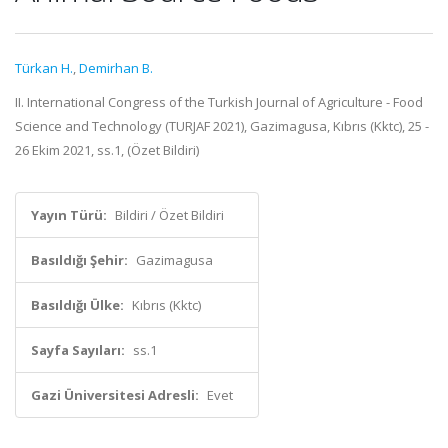
Türkan H.
,
Demirhan B.
II. International Congress of the Turkish Journal of Agriculture - Food
Science and Technology (TURJAF 2021), Gazimagusa, Kıbrıs (Kktc), 25 -
26 Ekim 2021, ss.1, (Özet Bildiri)
Yayın Türü:
Bildiri / Özet Bildiri
Basıldığı Şehir:
Gazimagusa
Basıldığı Ülke:
Kıbrıs (Kktc)
Sayfa Sayıları:
ss.1
Gazi Üniversitesi Adresli:
Evet