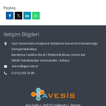
Paylaş
İletişim Bilgileri
Gazi Üniversitesi Araştırma Geliştirme Kurum Koordinatörlüğü
Emniyet Mahallesi
Bandırma Caddesi No:6/1 Rektörlük Binası Zemin Kat
06560 Teknikokullar Yenimahalle / Ankara
avesis@gazi.edu.tr
0 (312) 202 26 80
Ana Sayfa
|
AVESİS Hakkında
|
İletişim