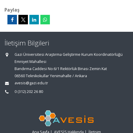
Paylaş
İletişim Bilgileri
Gazi Üniversitesi Araştırma Geliştirme Kurum Koordinatörlüğü
Emniyet Mahallesi
Bandırma Caddesi No:6/1 Rektörlük Binası Zemin Kat
06560 Teknikokullar Yenimahalle / Ankara
avesis@gazi.edu.tr
0 (312) 202 26 80
Ana Sayfa
|
AVESİS Hakkında
|
İletişim