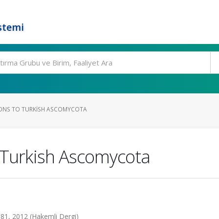
stemi
ONS TO TURKISH ASCOMYCOTA
 Turkish Ascomycota
1, 2012 (Hakemli Dergi)