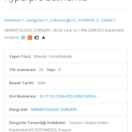
Demirtas Y.
,
Sariguney Y.
,
Cukurluoglu O.
,
AYHAN M. S.
,
Celebi C.
DERMATOLOGIC SURGERY, cilt.30, sa.8, ss.1184, 2004 (SCI-Expanded,
Scopus)
Yayın Türü:
Makale / Kısa Makale
Cilt numarası:
30
Sayı:
8
Basım Tarihi:
2004
Doi Numarası:
10.1111/j.1524-4725.2004.30354.x
Dergi Adı:
DERMATOLOGIC SURGERY
Derginin Tarandığı İndeksler:
Science Citation Index
Expanded (SCI-EXPANDED), Scopus