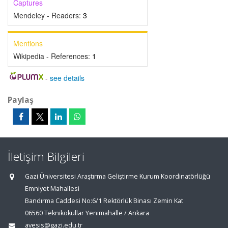
Captures
Mendeley - Readers:
3
Mentions
Wikipedia - References:
1
-
see details
Paylaş
İletişim Bilgileri
Gazi Üniversitesi Araştırma Geliştirme Kurum Koordinatörlüğü
Emniyet Mahallesi
Bandırma Caddesi No:6/1 Rektörlük Binası Zemin Kat
06560 Teknikokullar Yenimahalle / Ankara
avesis@gazi.edu.tr