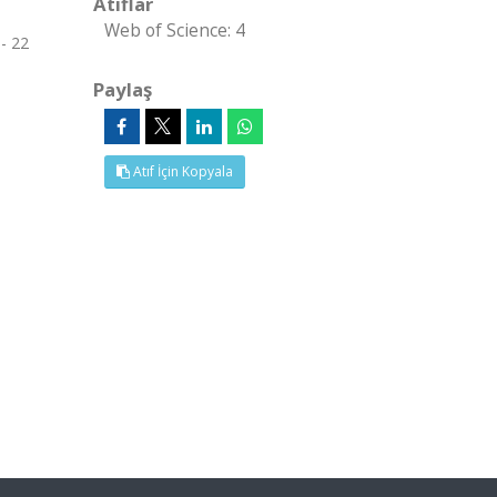
Atıflar
Web of Science: 4
- 22
Paylaş
Atıf İçin Kopyala