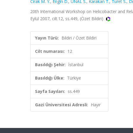
Cirak M. Y.
,
Engin D.
,
ÜNAL S.
,
Karakan T.
,
Turet S.
,
D
20th International Workshop on Helicobacter and Relat
Eylül 2007, cilt.12, ss.449, (Özet Bildiri)
Yayın Türü:
Bildiri / Özet Bildiri
Cilt numarası:
12
Basıldığı Şehir:
İstanbul
Basıldığı Ülke:
Türkiye
Sayfa Sayıları:
ss.449
Gazi Üniversitesi Adresli:
Hayır