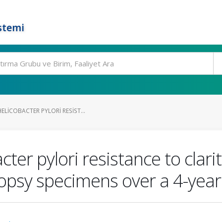
stemi
LICOBACTER PYLORI RESIST...
ter pylori resistance to clar
iopsy specimens over a 4-year