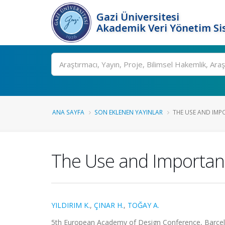
Gazi Üniversitesi
Akademik Veri Yönetim Si
Ara
ANA SAYFA
SON EKLENEN YAYINLAR
THE USE AND IMPO
The Use and Importanc
YILDIRIM K.
,
ÇINAR H.
,
TOĞAY A.
5th European Academy of Design Conference, Barcelon