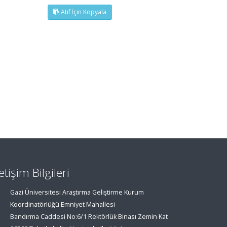
Atıf İçin Kopyala
letişim Bilgileri
Gazi Üniversitesi Araştırma Geliştirme Kurum
Koordinatörlüğü Emniyet Mahallesi
Bandırma Caddesi No:6/1 Rektörlük Binası Zemin Kat