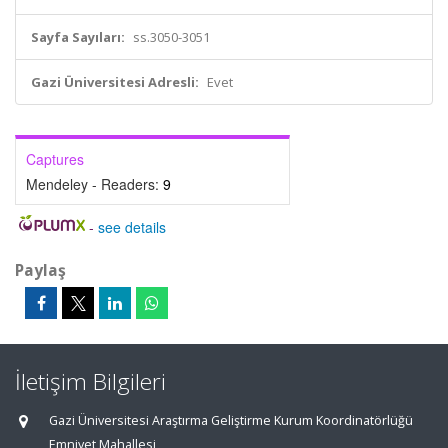
Sayfa Sayıları:
ss.3050-3051
Gazi Üniversitesi Adresli:
Evet
Captures
Mendeley - Readers:
9
-
see details
Paylaş
İletişim Bilgileri
Gazi Üniversitesi Araştırma Geliştirme Kurum Koordinatörlüğü
Emniyet Mahallesi