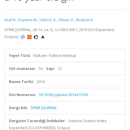
Asal N.
,
Duymus M.
,
Tekin E. K.
,
Yilmaz O.
,
Bozkurt A.
SPINE JOURNAL, cilt.14, sa.12, ss.3050-3051, 2014 (SCI-Expanded,
Scopus)
Yayın Türü:
Makale / Editöre Mektup
Cilt numarası:
14
Sayı:
12
Basım Tarihi:
2014
Doi Numarası:
10.1016/j.spinee.2014.07.010
Dergi Adı:
SPINE JOURNAL
Derginin Tarandığı İndeksler:
Science Citation Index
Expanded (SCI-EXPANDED), Scopus