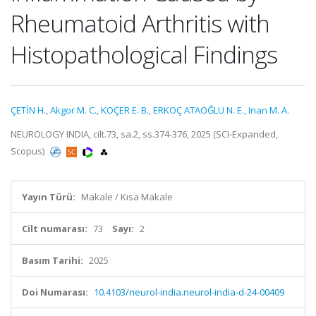
Rheumatoid Arthritis with
Histopathological Findings
ÇETİN H.
,
Akgor M. C.
,
KOÇER E. B.
,
ERKOÇ ATAOĞLU N. E.
,
Inan M. A.
NEUROLOGY INDIA, cilt.73, sa.2, ss.374-376, 2025 (SCI-Expanded,
Scopus)
Yayın Türü:
Makale / Kısa Makale
Cilt numarası:
73
Sayı:
2
Basım Tarihi:
2025
Doi Numarası:
10.4103/neurol-india.neurol-india-d-24-00409