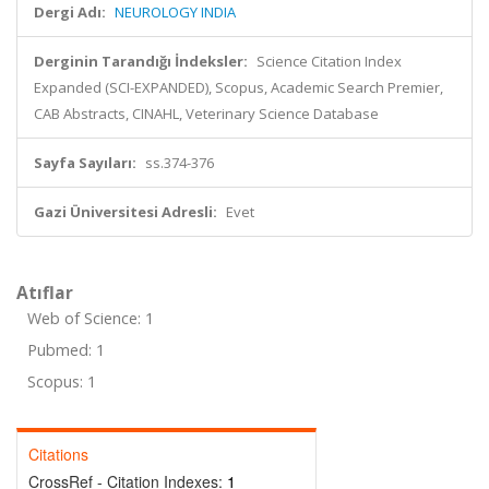
Dergi Adı:
NEUROLOGY INDIA
Derginin Tarandığı İndeksler:
Science Citation Index
Expanded (SCI-EXPANDED), Scopus, Academic Search Premier,
CAB Abstracts, CINAHL, Veterinary Science Database
Sayfa Sayıları:
ss.374-376
Gazi Üniversitesi Adresli:
Evet
Atıflar
Web of Science: 1
Pubmed: 1
Scopus: 1
Citations
CrossRef - Citation Indexes:
1