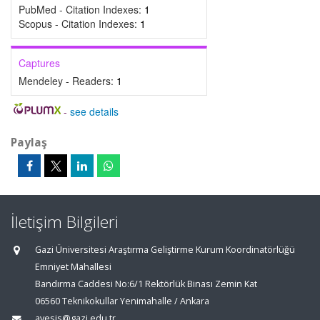
PubMed - Citation Indexes:
1
Scopus - Citation Indexes:
1
Captures
Mendeley - Readers:
1
-
see details
Paylaş
İletişim Bilgileri
Gazi Üniversitesi Araştırma Geliştirme Kurum Koordinatörlüğü
Emniyet Mahallesi
Bandırma Caddesi No:6/1 Rektörlük Binası Zemin Kat
06560 Teknikokullar Yenimahalle / Ankara
avesis@gazi.edu.tr