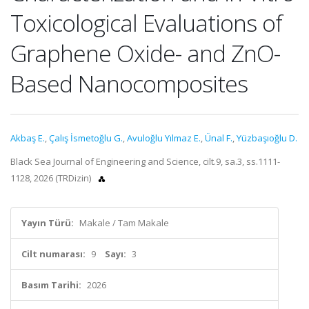
Toxicological Evaluations of
Graphene Oxide- and ZnO-
Based Nanocomposites
Akbaş E.
,
Çalış İsmetoğlu G.
,
Avuloğlu Yılmaz E.
,
Ünal F.
,
Yüzbaşıoğlu D.
Black Sea Journal of Engineering and Science, cilt.9, sa.3, ss.1111-
1128, 2026 (TRDizin)
Yayın Türü:
Makale / Tam Makale
Cilt numarası:
9
Sayı:
3
Basım Tarihi:
2026