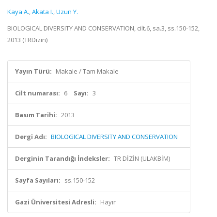
Kaya A.
,
Akata I.
,
Uzun Y.
BIOLOGICAL DIVERSITY AND CONSERVATION, cilt.6, sa.3, ss.150-152,
2013 (TRDizin)
Yayın Türü:
Makale / Tam Makale
Cilt numarası:
6
Sayı:
3
Basım Tarihi:
2013
Dergi Adı:
BIOLOGICAL DIVERSITY AND CONSERVATION
Derginin Tarandığı İndeksler:
TR DİZİN (ULAKBİM)
Sayfa Sayıları:
ss.150-152
Gazi Üniversitesi Adresli:
Hayır