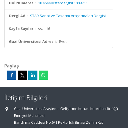
Doi Numarası:
10.65660/stardergisi.1889711
Dergi Adı:
STAR Sanat ve Tasarım Araştırmaları Dergisi
Sayfa Sayıları:
ss.1-16
Gazi Üniversitesi Adresli:
Evet
Paylaş
İletişim Bilgileri
Gazi Üniversitesi Araştırma Geliştirme Kurum Koordinatörlüğü
Emniyet Mahallesi
Bandırma Caddesi No:6/1 Rektörlük Binası Zemin Kat