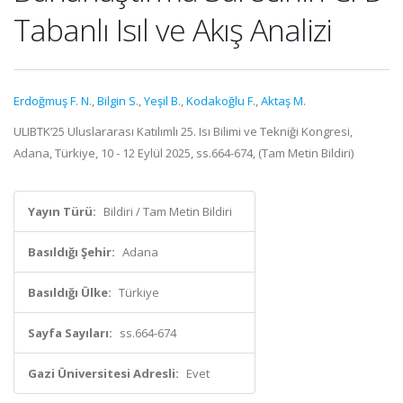
Tabanlı Isıl ve Akış Analizi
Erdoğmuş F. N.
,
Bilgin S.
,
Yeşil B.
,
Kodakoğlu F.
,
Aktaş M.
ULIBTK’25 Uluslararası Katılımlı 25. Isı Bilimi ve Tekniği Kongresi,
Adana, Türkiye, 10 - 12 Eylül 2025, ss.664-674, (Tam Metin Bildiri)
Yayın Türü:
Bildiri / Tam Metin Bildiri
Basıldığı Şehir:
Adana
Basıldığı Ülke:
Türkiye
Sayfa Sayıları:
ss.664-674
Gazi Üniversitesi Adresli:
Evet