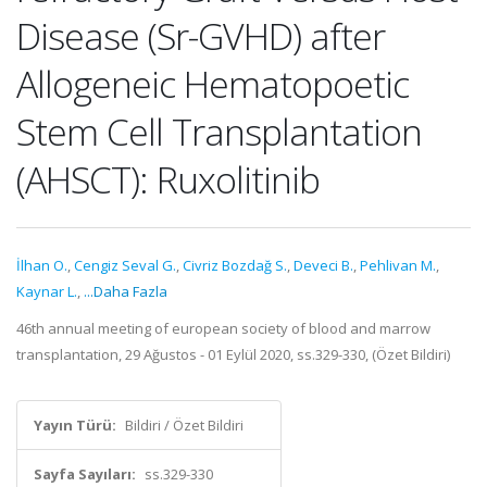
Disease (Sr-GVHD) after
Allogeneic Hematopoetic
Stem Cell Transplantation
(AHSCT): Ruxolitinib
İlhan O.
,
Cengiz Seval G.
,
Civriz Bozdağ S.
,
Deveci B.
,
Pehlivan M.
,
Kaynar L.
,
...Daha Fazla
46th annual meeting of european society of blood and marrow
transplantation, 29 Ağustos - 01 Eylül 2020, ss.329-330, (Özet Bildiri)
Yayın Türü:
Bildiri / Özet Bildiri
Sayfa Sayıları:
ss.329-330