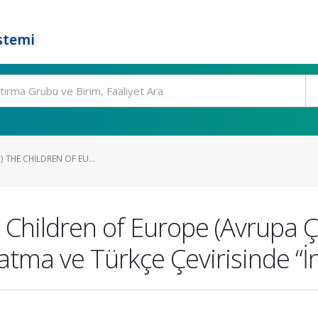
stemi
25) THE CHILDREN OF EU...
he Children of Europe (Avrupa Ç
tma ve Türkçe Çevirisinde “İn