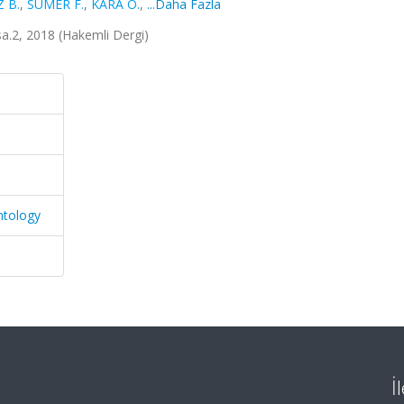
 B.
,
SÜMER F.
,
KARA Ö.
,
...Daha Fazla
 sa.2, 2018 (Hakemli Dergi)
ntology
İ