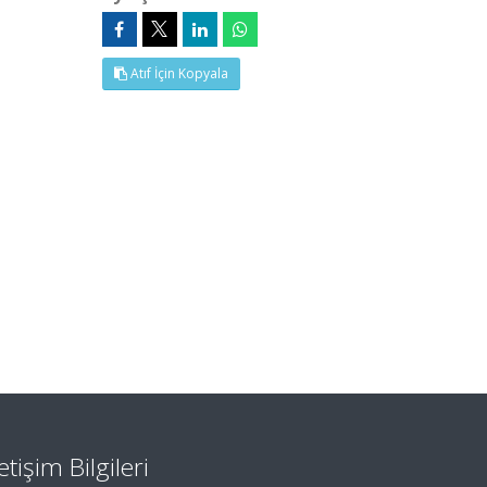
Atıf İçin Kopyala
letişim Bilgileri