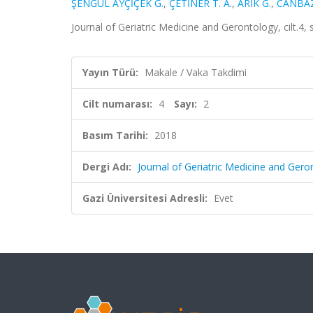
ŞENGÜL AYÇİÇEK G.
,
ÇETİNER T. A.
,
ARIK G.
,
CANBAZ
Journal of Geriatric Medicine and Gerontology, cilt.4,
Yayın Türü:
Makale / Vaka Takdimi
Cilt numarası:
4
Sayı:
2
Basım Tarihi:
2018
Dergi Adı:
Journal of Geriatric Medicine and Gero
Gazi Üniversitesi Adresli:
Evet