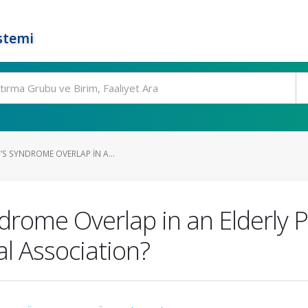
stemi
S SYNDROME OVERLAP IN A...
rome Overlap in an Elderly P
l Association?