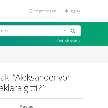
Araştırmacı Girişi
English
Detaylı Arama
mak: “Aleksander von
lara gitti?”
Paylaş