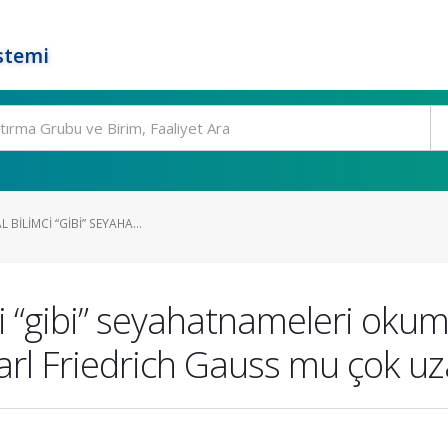
stemi
 BILIMCI “GIBI” SEYAHA...
mci “gibi” seyahatnameleri oku
 Friedrich Gauss mu çok uzak