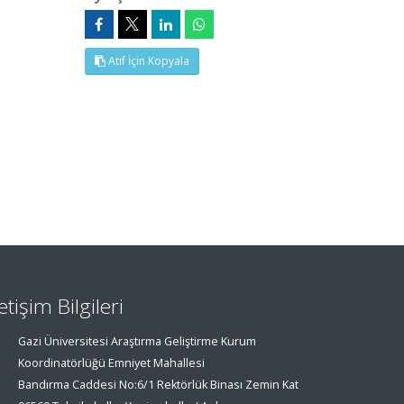
Atıf İçin Kopyala
letişim Bilgileri
Gazi Üniversitesi Araştırma Geliştirme Kurum
Koordinatörlüğü Emniyet Mahallesi
Bandırma Caddesi No:6/1 Rektörlük Binası Zemin Kat