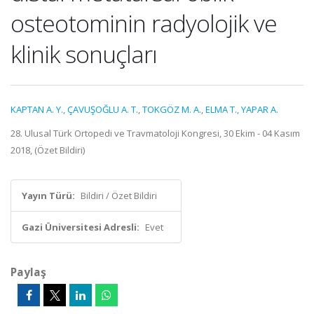
osteotominin radyolojik ve
klinik sonuçları
KAPTAN A. Y.
,
ÇAVUŞOĞLU A. T.
,
TOKGÖZ M. A.
,
ELMA T.
,
YAPAR A.
28. Ulusal Türk Ortopedi ve Travmatoloji Kongresi, 30 Ekim - 04 Kasım
2018, (Özet Bildiri)
Yayın Türü:
Bildiri / Özet Bildiri
Gazi Üniversitesi Adresli:
Evet
Paylaş