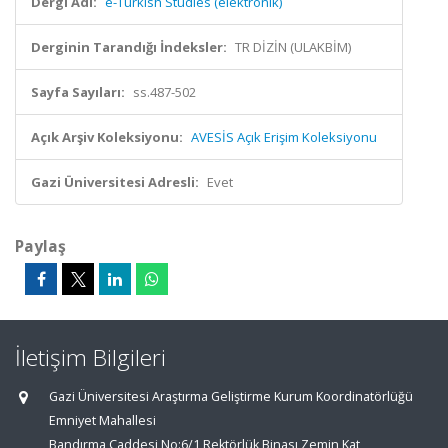
Dergi Adı:
e-Turkish Studies (elektronik)
Derginin Tarandığı İndeksler:
TR DİZİN (ULAKBİM)
Sayfa Sayıları:
ss.487-502
Açık Arşiv Koleksiyonu:
AVESİS Açık Erişim Koleksiyonu
Gazi Üniversitesi Adresli:
Evet
Paylaş
İletişim Bilgileri
Gazi Üniversitesi Araştırma Geliştirme Kurum Koordinatörlüğü
Emniyet Mahallesi
Bandırma Caddesi No:6/1 Rektörlük Binası Zemin Kat