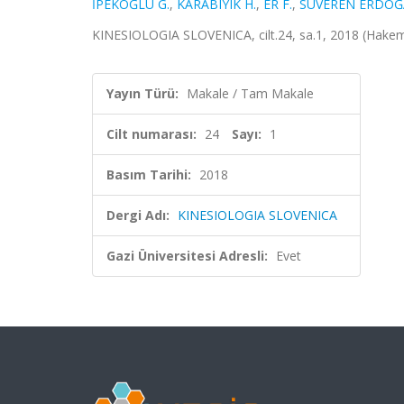
İPEKOĞLU G.
,
KARABIYIK H.
,
ER F.
,
SUVEREN ERDOĞ
KINESIOLOGIA SLOVENICA, cilt.24, sa.1, 2018 (Hakeml
Yayın Türü:
Makale / Tam Makale
Cilt numarası:
24
Sayı:
1
Basım Tarihi:
2018
Dergi Adı:
KINESIOLOGIA SLOVENICA
Gazi Üniversitesi Adresli:
Evet