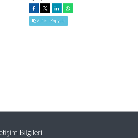
Atıf İçin Kopyala
letişim Bilgileri