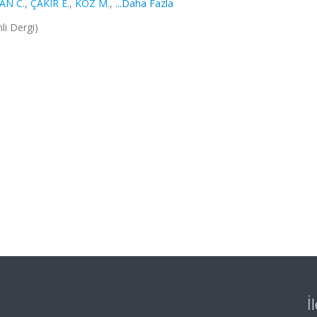
AN C.
,
ÇAKIR E.
,
KOZ M.
,
...Daha Fazla
i Dergi)
İ