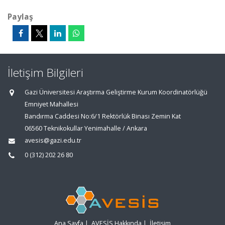
Paylaş
İletişim Bilgileri
Gazi Üniversitesi Araştırma Geliştirme Kurum Koordinatörlüğü
Emniyet Mahallesi
Bandırma Caddesi No:6/1 Rektörlük Binası Zemin Kat
06560 Teknikokullar Yenimahalle / Ankara
avesis@gazi.edu.tr
0 (312) 202 26 80
Ana Sayfa
|
AVESİS Hakkında
|
İletişim