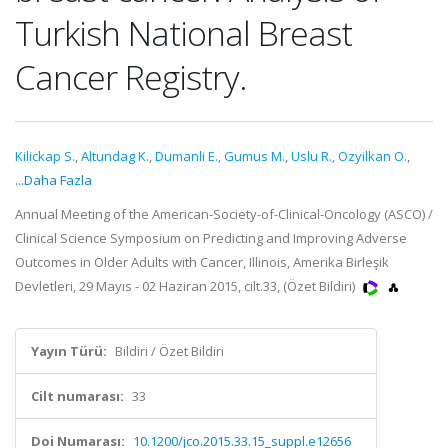
Turkish National Breast
Cancer Registry.
Kilickap S.
,
Altundag K.
,
Dumanli E.
,
Gumus M.
,
Uslu R.
,
Ozyilkan O.
,
...Daha Fazla
Annual Meeting of the American-Society-of-Clinical-Oncology (ASCO) /
Clinical Science Symposium on Predicting and Improving Adverse
Outcomes in Older Adults with Cancer, Illinois, Amerika Birleşik
Devletleri, 29 Mayıs - 02 Haziran 2015, cilt.33, (Özet Bildiri)
Yayın Türü:
Bildiri / Özet Bildiri
Cilt numarası:
33
Doi Numarası:
10.1200/jco.2015.33.15_suppl.e12656