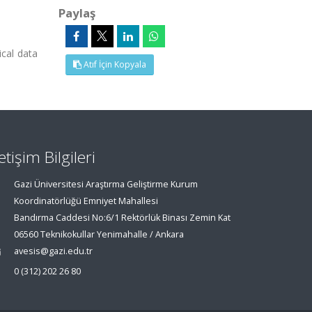
Paylaş
ical data
Atıf İçin Kopyala
letişim Bilgileri
Gazi Üniversitesi Araştırma Geliştirme Kurum
Koordinatörlüğü Emniyet Mahallesi
Bandırma Caddesi No:6/1 Rektörlük Binası Zemin Kat
06560 Teknikokullar Yenimahalle / Ankara
avesis@gazi.edu.tr
0 (312) 202 26 80