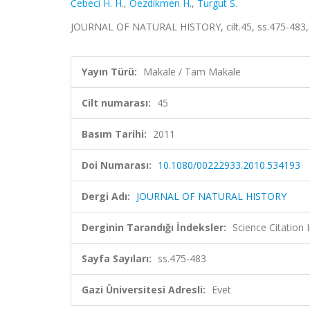
Cebeci H. H.
,
Oezdikmen H.
,
Turgut S.
JOURNAL OF NATURAL HISTORY, cilt.45, ss.475-483,
Yayın Türü:
Makale / Tam Makale
Cilt numarası:
45
Basım Tarihi:
2011
Doi Numarası:
10.1080/00222933.2010.534193
Dergi Adı:
JOURNAL OF NATURAL HISTORY
Derginin Tarandığı İndeksler:
Science Citation
Sayfa Sayıları:
ss.475-483
Gazi Üniversitesi Adresli:
Evet