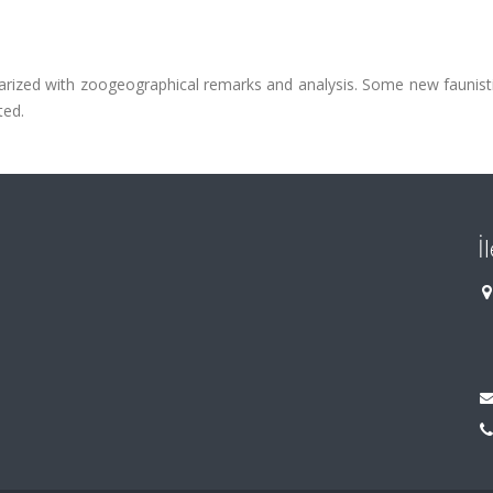
marized with zoogeographical remarks and analysis. Some new faunist
ted.
İ