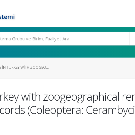
stemi
ES IN TURKEY WITH ZOOGEO...
 Turkey with zoogeographical 
records (Coleoptera: Ceramby