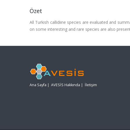
Özet
All Turkish callidiine species are evaluated and sum
on some interesting and rare species are also presen
Ana Sayfa
|
AVESİS Hakkında
|
İletişim