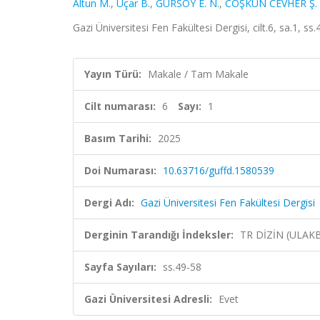
Altun M.
,
Uçar B.
,
GÜRSOY E. N.
,
COŞKUN CEVHER Ş.
Gazi Üniversitesi Fen Fakültesi Dergisi, cilt.6, sa.1, s
Yayın Türü:
Makale / Tam Makale
Cilt numarası:
6
Sayı:
1
Basım Tarihi:
2025
Doi Numarası:
10.63716/guffd.1580539
Dergi Adı:
Gazi Üniversitesi Fen Fakültesi Dergisi
Derginin Tarandığı İndeksler:
TR DİZİN (ULAK
Sayfa Sayıları:
ss.49-58
Gazi Üniversitesi Adresli:
Evet