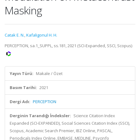
Masking
Catak E. N.
,
Kafaligonul H. H.
PERCEPTION, sa.1_SUPPL, ss.181, 2021 (SCI-Expanded, SSCI, Scopus)
Yayın Türü:
Makale / Özet
Basım Tarihi:
2021
Dergi Adı:
PERCEPTION
Derginin Tarandığı İndeksler:
Science Citation Index
Expanded (SCI-EXPANDED), Social Sciences Citation Index (SSCI),
Scopus, Academic Search Premier, IBZ Online, PASCAL,
Periodicals Index Online, EMBASE, MEDLINE, Psycinfo