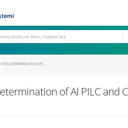
stemi
 SITES DETERMINATION OF ...
 Determination of Al PILC and