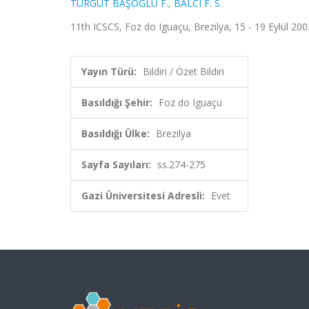
TURGUT BAŞOĞLU F.
,
BALCI F. S.
11th ICSCS, Foz do Iguaçu, Brezilya, 15 - 19 Eylül 2003
Yayın Türü:
Bildiri / Özet Bildiri
Basıldığı Şehir:
Foz do Iguaçu
Basıldığı Ülke:
Brezilya
Sayfa Sayıları:
ss.274-275
Gazi Üniversitesi Adresli:
Evet