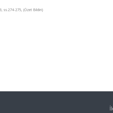
, ss.274-275, (Özet Bildiri)
İ