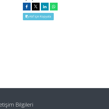
Atıf İçin Kopyala
letişim Bilgileri