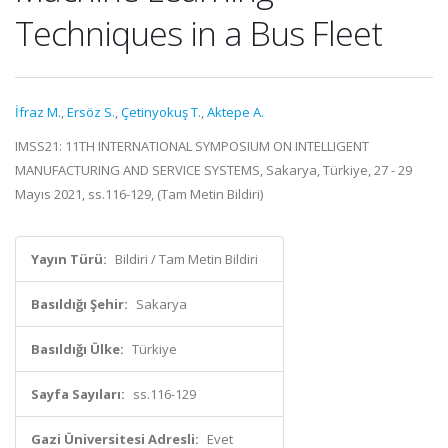
Techniques in a Bus Fleet
İfraz M.
,
Ersöz S.
,
Çetinyokuş T.
,
Aktepe A.
IMSS21: 11TH INTERNATIONAL SYMPOSIUM ON INTELLIGENT
MANUFACTURING AND SERVICE SYSTEMS, Sakarya, Türkiye, 27 - 29
Mayıs 2021, ss.116-129, (Tam Metin Bildiri)
Yayın Türü:
Bildiri / Tam Metin Bildiri
Basıldığı Şehir:
Sakarya
Basıldığı Ülke:
Türkiye
Sayfa Sayıları:
ss.116-129
Gazi Üniversitesi Adresli:
Evet