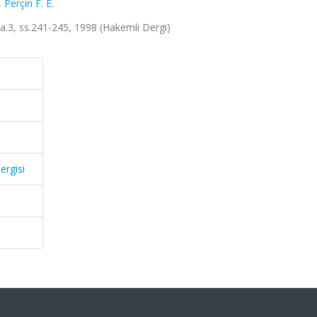
,
Perçin F. E.
 sa.3, ss.241-245, 1998 (Hakemli Dergi)
ergisi