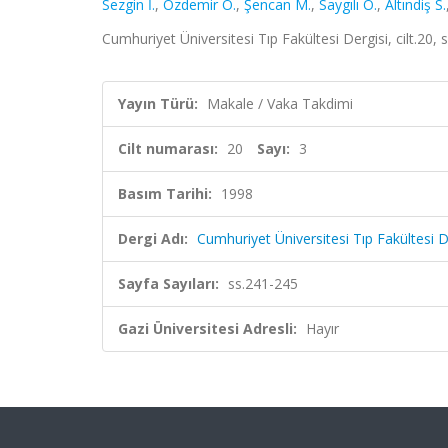
Sezgin İ.
,
Özdemir Ö.
,
Şencan M.
,
Saygılı Ö.
,
Altındiş S.
Cumhuriyet Üniversitesi Tıp Fakültesi Dergisi, cilt.20,
Yayın Türü:
Makale / Vaka Takdimi
Cilt numarası:
20
Sayı:
3
Basım Tarihi:
1998
Dergi Adı:
Cumhuriyet Üniversitesi Tıp Fakültesi D
Sayfa Sayıları:
ss.241-245
Gazi Üniversitesi Adresli:
Hayır