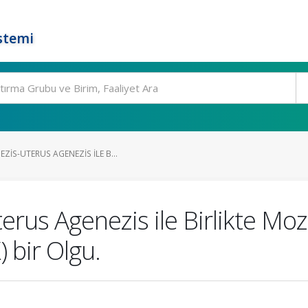
stemi
IS-UTERUS AGENEZIS ILE B...
rus Agenezis ile Birlikte Moz
 bir Olgu.