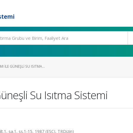
stemi
I İLE GÜNEŞLI SU ISITMA...
Güneşli Su Isıtma Sistemi
 sa.1, ss.1-15, 1987 (ESCI, TRDizin)