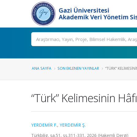
Gazi Üniversitesi
Akademik Veri Yönetim Si
Ara
ANA SAYFA
SON EKLENEN YAYINLAR
“TÜRK” KELIMESINI
“Türk” Kelimesinin Hâf
YERDEMİR F.
,
YERDEMİR Ş.
Türkbilig, sa.51, ss.311-331, 2026 (Hakemli Dergi)