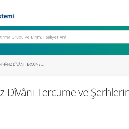
stemi
N HÂFIZ DÎVÂNI TERCÜME ...
ız Dîvânı Tercüme ve Şerhleri