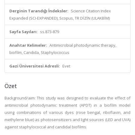
Derginin Tarandığı İndeksler:
Science Citation Index
Expanded (SCI-EXPANDED), Scopus, TR DİZİN (ULAKBİM)
Sayfa Sayıları:
ss.873-879
Anahtar Kelimeler:
Antimicrobial photodynamic therapy,
biofilm, Candida, Staphylococcus
Gazi Üniversitesi Adresli:
Evet
Özet
Background/aim: This study was designed to evaluate the effect of
antimicrobial photodynamic treatment (APDT) in a biofilm model
using combinations of various dyes (rose bengal, riboflavin, and
methylene blue) as photosensitizers and light sources (LED and UVA)
against staphylococcal and candidal biofilms.