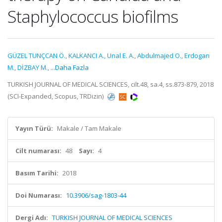
Staphylococcus biofilms
GÜZEL TUNÇCAN Ö.
,
KALKANCI A.
,
Unal E. A.
,
Abdulmajed O.
,
Erdogan
M.
,
DİZBAY M.
,
...Daha Fazla
TURKISH JOURNAL OF MEDICAL SCIENCES, cilt.48, sa.4, ss.873-879, 2018
(SCI-Expanded, Scopus, TRDizin)
Yayın Türü:
Makale / Tam Makale
Cilt numarası:
48
Sayı:
4
Basım Tarihi:
2018
Doi Numarası:
10.3906/sag-1803-44
Dergi Adı:
TURKISH JOURNAL OF MEDICAL SCIENCES