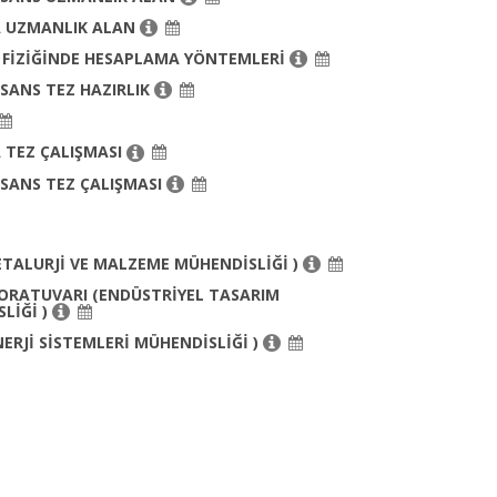
 UZMANLIK ALAN
 FİZİĞİNDE HESAPLAMA YÖNTEMLERİ
İSANS TEZ HAZIRLIK
 TEZ ÇALIŞMASI
İSANS TEZ ÇALIŞMASI
(METALURJİ VE MALZEME MÜHENDİSLİĞİ )
BORATUVARI (ENDÜSTRİYEL TASARIM
LİĞİ )
(ENERJİ SİSTEMLERİ MÜHENDİSLİĞİ )