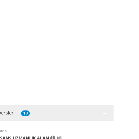
Dersler
10
sans
İSANS UZMANLIK ALAN