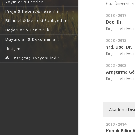
Yayınlar & Eserler
Gazi Üniversitesi,
Proje & Patent & Tasarım
2013 - 2017
Bilimsel & Mesleki Faaliyetler
Doç. Dr.
Kırşehir Ahi Evra
Başarılar & Tanınırlık
Duyurular & Dokümanlar
2008 - 2013
Yrd. Doç. Dr.
İletişim
Kırşehir Ahi Evra
Özgeçmiş Dosyası İndir
2002 - 2008
Araştırma Gör
Kırşehir Ahi Evra
Akademi Dış
2013 - 2014
Konuk Bilim 