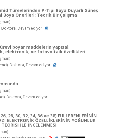
İmid Türevlerinden P-Tipi Boya Duyarlı Güneş
eni Boya Önerileri: Teorik Bir Çalışma
şman)
), Doktora, Devam ediyor
ürevi boyar maddelerin yapısal,
, elektronik, ve fotovoltaik özellikleri
şman)
nci), Doktora, Devam ediyor
amasında
şman)
i), Doktora, Devam ediyor
 26, 28, 30, 32, 34, 36 ve 38) FULLERENLERİNİN
BAZI ELEKTRONİK ÖZELLİKLERİNİN YOĞUNLUK
TEORİSİ İLE İNCELENMESİ
man)