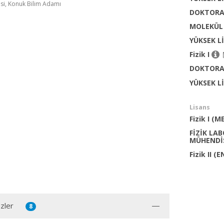
si, Konuk Bilim Adamı
DOKTORA
MOLEKÜL
YÜKSEK L
Fizik I
DOKTORA
YÜKSEK L
Lisans
Fizik I 
FİZİK LA
MÜHENDİS
Fizik II 
zler
8