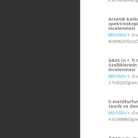
K.SOYARSLAN(Öğr
Arsenik katkı
spektroskopik
incelenmesi
ERDOĞDU Y.
(Da
M.DEVELİOĞLU(Öğ
GAnS (n < 7)
özelliklerini
incelenmesi
ERDOĞDU Y.
(Da
Z.TUĞÇE(Öğrenci)
5-metilfurfu
teorik ve de
ERDOĞDU Y.
(Da
A.GÜVENİR(Öğrenc