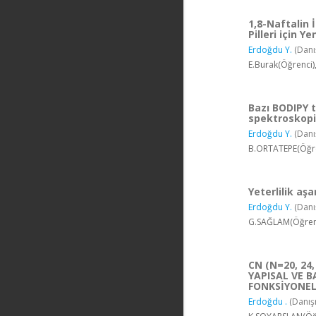
1,8-Naftalin 
Pilleri için Y
Erdoğdu Y.
(Danı
E.Burak(Öğrenci
Bazı BODIPY t
spektroskopik
Erdoğdu Y.
(Danı
B.ORTATEPE(Öğre
Yeterlilik aş
Erdoğdu Y.
(Danı
G.SAĞLAM(Öğrenc
CN (N=20, 24,
YAPISAL VE 
FONKSİYONEL 
Erdoğdu .
(Danış