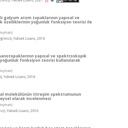
enci), Yüksek Lisans, 2021
lı galyum atom topaklarının yapısal ve
 özelliklerinin yoğunluk fonksiyon teorisi ile
nışman)
renci), Yüksek Lisans, 2016
 nanotopaklarının yapısal ve spektroskopik
n yoğunluk fonksiyon teorisi kullanılarak
nışman)
, Yüksek Lisans, 2016
ral molekülünün titreşim spektrumunun
neysel olarak incelenmesi
nışman)
i), Yüksek Lisans, 2016