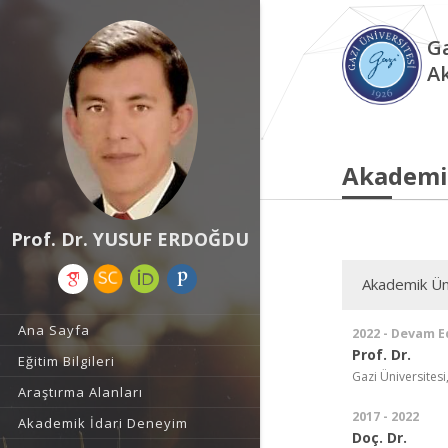
Ga
A
Akademi
Prof. Dr. YUSUF ERDOĞDU
Akademik Ün
Ana Sayfa
2022 - Devam E
Prof. Dr.
Eğitim Bilgileri
Gazi Üniversitesi,
Araştırma Alanları
2017 - 2022
Akademik İdari Deneyim
Doç. Dr.