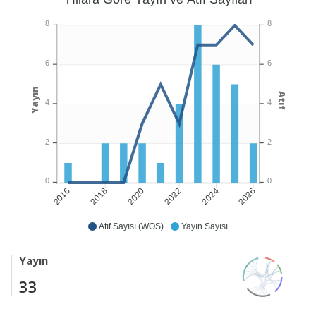
8
8
6
6
Yayın
Atıf
4
4
2
2
0
0
2018
2020
2022
2024
2026
2016
Atıf Sayısı (WOS)
Yayın Sayısı
Yayın
33