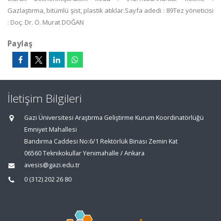
Gazlaştırma, bitümlü şist, plastik atıklar.Sayfa adedi : 89Tez yöneticisi
: Doç. Dr. Ö. Murat DOĞAN
Paylaş
İletişim Bilgileri
Gazi Üniversitesi Araştırma Geliştirme Kurum Koordinatörlüğü
Emniyet Mahallesi
Bandırma Caddesi No:6/1 Rektörlük Binası Zemin Kat
06560 Teknikokullar Yenimahalle / Ankara
avesis@gazi.edu.tr
0 (312) 202 26 80