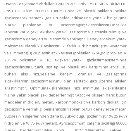
Lisans Tezi)Ahmed Abdullah GAFURGAZİ ÜNİVERSİTESİFEN BİLİMLERİ
ENSTİTÜSÜEkim 2006ÖZETBitümlü şist ve plastik atıkların birlikte
gazlaştırarak sentetik gaz ürünelde edilmesine yönelik bir çalışma
olarak planlanan bu araştırmagerçekleştirilmiştir.Öncelikle
laboratuvar ölçekli akışkan yataklı gazlaştırma sistemikurulmuş ve
gazlaştırma deneyleri bu sistemde yapılmıştır. Deneylerdekum yatak
malzemesi olarak kullanılmıştır. İki farklı Türk bitümlü şisti(Seyitömer
ve Himmetoğlu) ve plastik atık karışımı (polietilen % 56,polipropilen %
28 ve polisitren % 16) akışkan yataklı gazlaştırmasisteminde
gazlaştırılmıştır.Bitümlü şist tipi ve plastik atık karışımının etkisi, su
buharı akış hızı,besleme karışımı oranları ve gazlaştırma
sıcaklıklarının gazlaştırmaürünü olan sentetik gazı üzerine etkileri
araştırılmştır. Optimumakışkanlaşma hızı minimum akışkanlaşma
hızına yakın olacak şekildebelirlenmiştir.Azot ve oksijen hariç bütün
maddeler (hidrojen, metan, karbonmonoksit ve karbon dioksit) için
gazlaştırma verimliliği belirlenmiştir.Yapılan bütün deneylerde metan
yüzdesinin diğerlerinden daha büyükvolduğu gözlenmiştir (% 25 (v/v)
hidrojen ve % 75 (v/v) metan). Ayrıcaoptimum çalışma sıcaklığı 8000C
olarak belirlenmiştir.Bilim kodu : 912.1.038Anahtar kelime :