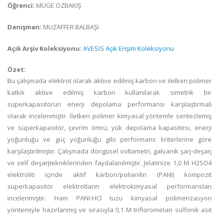
Öğrenci:
MÜGE ÖZBAKIŞ
Danışman:
MUZAFFER BALBAŞI
Açık Arşiv Koleksiyonu:
AVESİS Açık Erişim Koleksiyonu
Özet:
Bu çalışmada elektrot olarak aktive edilmiş karbon ve iletken polimer
katkılı aktive edilmiş karbon kullanılarak simetrik bir
süperkapasitörün enerji depolama performansı karşılaştırmalı
olarak incelenmiştir. İletken polimer kimyasal yöntemle sentezlemiş
ve süperkapasitör, çevrim ömrü, yük depolama kapasitesi, enerji
yoğunluğu ve güç yoğunluğu gibi performans kriterlerine göre
karşılaştırılmıştır. Çalışmada döngüsel voltametri, galvanik şarj-deşarj
ve self deşarjtekniklerinden faydalanılmıştır. Jelatinize 1,0 M H2SO4
elektroliti içinde aktif karbon/polianilin (PANI) kompozit
süperkapasitör elektrotların elektrokimyasal performansları
incelenmiştir. Ham PANI-HCl tuzu kimyasal polimerizasyon
yöntemiyle hazırlanmış ve sırasıyla 0,1 M triflorometan sülfonik asit