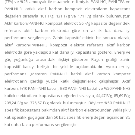
(TFA) ve %25 amonyak ile muamele edilmiştir. PANI-HCl, PANI-TFA ve
PANI-NH3 katkılı aktif karbon kompozit elektrotların kapasitans
değerleri sırasıyla 101 F/g, 131 F/g ve 171 F/g olarak bulunmuştur.
Aktif karbon/PANI-HCl kompozit elektrot 56 F/g kapasite değerindeki
referans aktif karbon elektroda göre en az iki kat daha iyi
performans sergilemiştir. Zahiri kapasitif etkinin bir sonucu olarak,
aktif karbon/PANI-NH3 kompozit elektrot referans aktif karbon
elektroda göre yaklaşık 3 kat daha iyi kapasitans gösterdi. Enerji ve
güç yoğunluğu arasındaki ilişkiyi gösteren Ragon grafiği zahiri
kapasitif katkıyı belirgin bir şekilde açıklamaktadır. Ayrıca en iyi
performans gösteren PANI-NH3 katkılı aktif karbon kompozit
elektrotların içerdiği yüzde katkı değiştirilerek çalışılmıştır. Aktif
karbon, %10 PANI- NH3 katkılı, %30 PANI- NH3 katkılı ve %50 PANI- NH3
katkılı elektrotların kapasitans değerleri sırasıyla, 44,47 F/g, 85,69 F/g,
208,24 F/g ve 376,67 F/g olarak bulunmuştur. Böylece %50 PANI-NH3
spesifik kapasitans bakımdan aktif karbon elektrodundan yaklaşık 8
kat, spesifik güç açısından 50 kat, spesifik enerji değeri açısından 8,5
kat daha fazla performans sergilemiştir