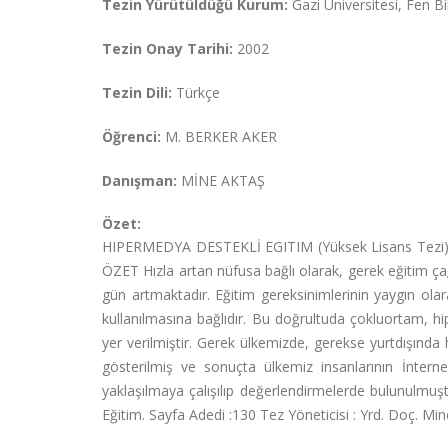
Tezin Yürütüldüğü Kurum:
Gazi Üniversitesi, Fen B
Tezin Onay Tarihi:
2002
Tezin Dili:
Türkçe
Öğrenci:
M. BERKER AKER
Danışman:
MİNE AKTAŞ
Özet:
HIPERMEDYA DESTEKLİ EGITIM (Yüksek Lisans Tezi)
ÖZET Hızla artan nüfusa bağlı olarak, gerek eğitim ça
gün artmaktadır. Eğitim gereksinimlerinin yaygın olarak
kullanılmasına bağlıdır. Bu doğrultuda çokluortam, 
yer verilmiştir. Gerek ülkemizde, gerekse yurtdışında 
gösterilmiş ve sonuçta ülkemiz insanlarının İnternet
yaklaşılmaya çalışılıp değerlendirmelerde bulunulmuş
Eğitim. Sayfa Adedi :130 Tez Yöneticisi : Yrd. Doç. M