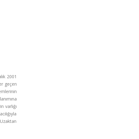
lık 2001
her geçen
emlerinin
lanımına
n varlığı
cılığıyla
, Uzaktan