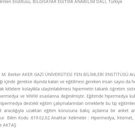
ilimleri Enstitüsü, BİLGİSAYAR EĞİTİMİ ANABİLİM DALI, Türkiye
 M. Berker AKER GAZİ ÜNİVERSİTESİ FEN BİLİMLERİ ENSTİTÜSÜ Ara
ğı içinde gerekse dışında kalan ve eğitilmesi gereken insan sayısı da 
 kitlelere kolaylıkla ulaştırılabilmesi hipermetin tabanlı öğretim sist
hipermedya ve WWW esaslarına değinilmiştir. Eğitimde hipermedya kul
hipermedya destekli eğitim çalışmalarından örneklerle bu tip eğitimleri
 aracılığıyla uzaktan eğitim konusuna bakış açılarına bir anket ara
tur. Bilim Kodu :619.02.02 Anahtar Kelimeler : Hipermedya, İnternet
ine AKTAŞ